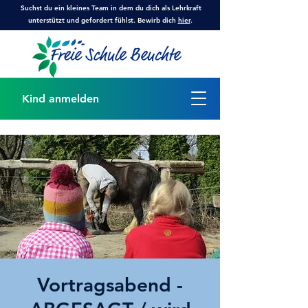
Suchst du ein kleines Team in dem du dich als Lehrkraft
unterstützt und gefordert fühlst. Bewirb dich
hier
.
Kind anmelden
Vortragsabend -