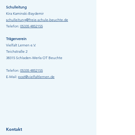
Lesung mit Saskia Niechzial
Schulleitung
September 2023
Kira Kaminski-Baydemir
schulleitung@freie-schule-beuchte.de
Telefon:
05335 485215
5
Trägerverein
Vielfalt Lernen e.V.
Teichstraße 2
38315 Schladen-Werla
OT Beuchte
Telefon:
05335 485215
5
E-Mail:
post@vielfaltlernen.de
Kontakt