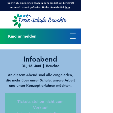
Suchst du ein kleines Team in dem du dich als Lehrkraft
unterstützt und gefordert fühlst. Bewirb dich
hier
.
Kind anmelden
Infoabend
Di., 16. Juni
  |  
Beuchte
An diesem Abend sind alle eingeladen,
die mehr über unser Schule, unsere Arbeit
und unser Konzept erfahren möchten.
Tickets stehen nicht zum
Verkauf