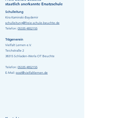
staatlich anerkannte Ersatzschule
Lesung mit Saskia Niechzial
Schulleitung
September 2023
Kira Kaminski-Baydemir
schulleitung@freie-schule-beuchte.de
Telefon:
05335 485215
5
Trägerverein
Vielfalt Lernen e.V.
Teichstraße 2
38315 Schladen-Werla
OT Beuchte
Telefon:
05335 485215
5
E-Mail:
post@vielfaltlernen.de